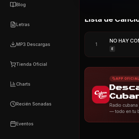
Blog
Lista de Canci
Letras
NO HAY COM
MP3 Descargas
1
E
Tienda Oficial
APP OFICIA
Charts
Desc
Cuba
Recién Sonadas
Radio cubana 
— todo en tu bo
Eventos