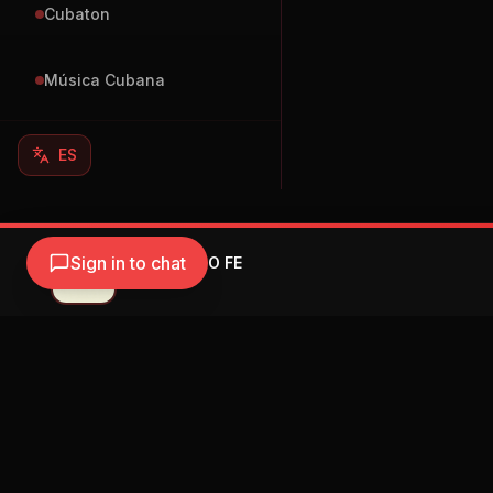
Cubaton
Música Cubana
ES
Sign in to chat
Feid - TENGO FE
Feid
Navegación