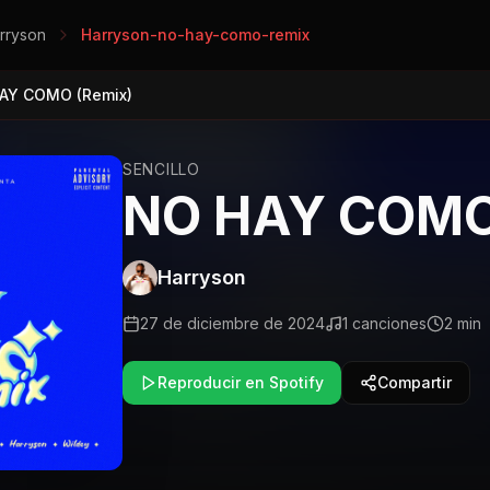
rryson
Harryson-no-hay-como-remix
AY COMO (Remix)
SENCILLO
NO HAY COMO
Harryson
27 de diciembre de 2024
1
canciones
2 min
Reproducir en Spotify
Compartir