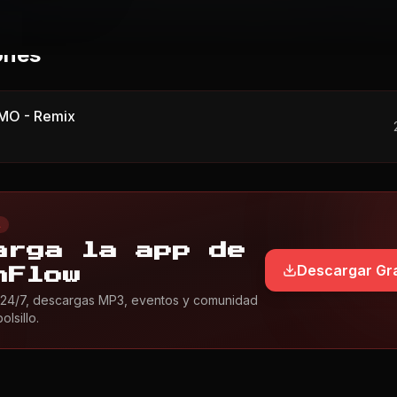
ones
O - Remix
L
arga la app de
Descargar Gra
nFlow
24/7, descargas MP3, eventos y comunidad
lsillo.