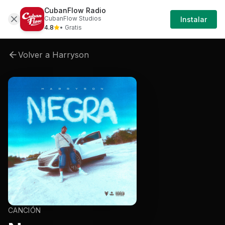
CubanFlow Radio
Artistas
Harryson
Harryson-negra
Harry
CubanFlow Studios
Instalar
4.8
• Gratis
Volver a
Harryson
CANCIÓN