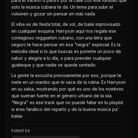
para el vacilón o para ir por la calle con ese tumbao que
solo la música cubana te da. Un tema para subir el
volumen y gozar sin pensar en más nada.
El vibe es de fiesta total, de sol, de baile improvisado
en cualquier esquina. Harryson aquí nos regala ese
contagioso reggaetón cubano, con una letra que
seguro te hace pensar en esa "negra" especial. Es la
melodía ideal si lo que buscas es ponerle un poco de
sabor y alegría a tu día, o para prender cualquier
guateque y que nadie se quede sentado.
La gente la escucha precisamente por eso, porque te
mete en un mambo que te saca de la rutina. Es Harryson
en su salsa, mostrando por qué es uno de los nombres
que suenan fuerte en el género urbano de la isla.
"Negra" es ese track que no puede faltar en tu playlist
si eres fanático del reparto y de la buena música pa'
bailar.
FUENTES