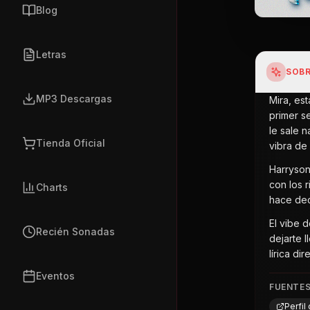
Blog
Letras
SOBR
MP3 Descargas
Mira, es
primer s
le sale n
Tienda Oficial
vibra de l
Harryson
con los 
Charts
hace dec
El vibe 
Recién Sonadas
dejarte 
lírica d
Eventos
FUENTE
Perfi