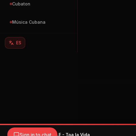
Cubaton
Música Cubana
ES
Sign in to chat
NICKI NICOLE - Toa la Vida