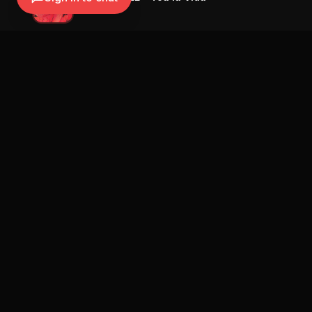
Nicki Nicole
Navegación
Blog
Street Segment
Podcast
Eventos
Publicar
Ranking
Promotores