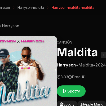
rryson
Harryson-maldita
Harryson-maldita-maldita
a
Harryson
CANCIÓN
Maldita
E
Harryson
•
Maldita
•
2024
3:03
Pista #
1
Spotify
Spotify
Apple Music