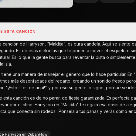
E ESTA CANCIÓN
ta canción de Harryson, "Maldita", es pura candela. Aquí se siente e
egundo. Es de esas melodías que te ponen a mover el esqueleto si
atural. Es lo que la gente busca para reventar la pista o simplemente 
a isla.
 tiene una manera de manejar el género que lo hace particular. En 
ritmos más desenfadaos del reparto, creando un sonido fresco pero a
ir: "¡Esto sí es de aquí!" y por eso su gente lo sigue, porque se ide
de esta canción es de no parar, de fiesta garantizada. Es perfecta 
llevar por el ritmo. Harryson en "Maldita" te regala esa dosis de a
irecta que conecta sin rodeos. ¡Pónsela a tus panas y verás cómo en
S
l de Harryson en CubanFlow