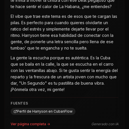
te invita a mover la cintura con ese beat pegajoso que
te hace sentir el calor de La Habana, ¿me entiendes?
El vibe que trae este tema es de esos que te cargan las
pilas. Es perfecto para cuando quieres olvidarte un
ratico del estrés y simplemente dejarte llevar por el
ritmo. Harryson tiene esa habilidad de conectar con la
gente, de ponerle una letra sencilla pero llena de ese
tumbao’ que te engancha y no te suelta.
La gente la escucha porque es auténtica. Es la Cuba
que se baila en la calle, la que se escucha en el carro
con las ventanillas abajo. Si te gusta sentir la energía del
reparto y la frescura de un artista joven con mucho que
dar, "Un Segundo" es tu pastillita de buena vibra.
¡Pónmela otra vez, mi gente!
FUENTES
Perfil de Harryson en CubanFlow
Ver página completa →
Generado con IA