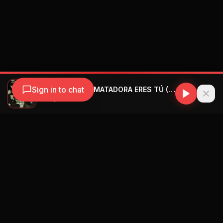
Sign in to chat
El Dany MG - MI MATADORA ERES TÚ (Remix)
El Dany MG
Navegación
Blog