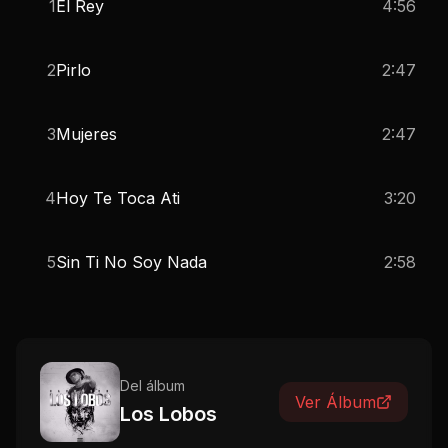
1
El Rey
4:56
2
Pirlo
2:47
3
Mujeres
2:47
4
Hoy Te Toca Ati
3:20
5
Sin Ti No Soy Nada
2:58
Del álbum
Ver Álbum
Los Lobos