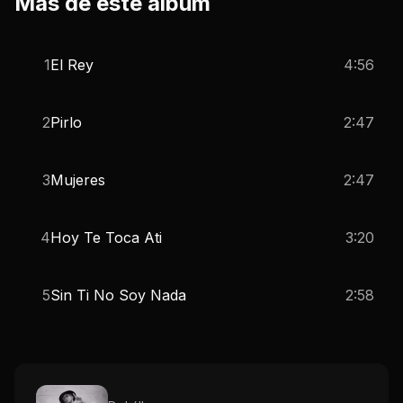
Más de este álbum
1
El Rey
4:56
2
Pirlo
2:47
3
Mujeres
2:47
4
Hoy Te Toca Ati
3:20
5
Sin Ti No Soy Nada
2:58