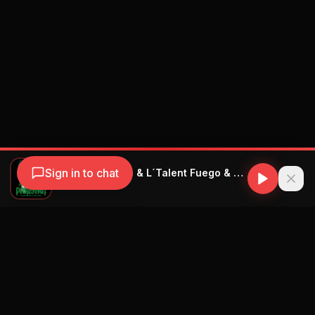
Sign in to chat
Mulatiko Mulañe & L´Talent Fuego & DJ Gomeko & Morffa La Promo & Michel Boutic - Locura En Pakistan
Mulatiko Mulañe
Navegación