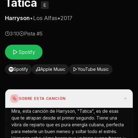
Tatica
E
Harryson
•
Los Alfas
•
2017
3:10
Pista #
5
Spotify
Spotify
Apple Music
YouTube Music
SOBRE ESTA CANCIÓN
Mira, esta canción de Harryson, "Tatica", es de esas
que te atrapan desde el primer segundo. Tiene una
vibra de reparto que es pura energía cubana, perfecta
para meterle un buen meneo y soltar todo el estrés.