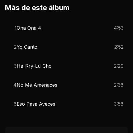
Más de este álbum
1
Ona Ona 4
4:53
2
Yo Canto
2:52
3
Ha-Rry-Lu-Cho
2:20
4
No Me Amenaces
2:38
6
Eso Pasa Aveces
3:58