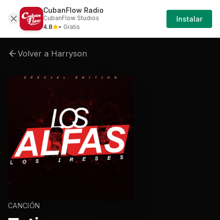
CubanFlow Radio
Artistas
Harryson
Harryson-los-alfas
Har
CubanFlow Studios
Instalar
4.8
• Gratis
Volver a
Harryson
CANCIÓN