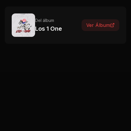
Del álbum
Ver Álbum
Los 1 One