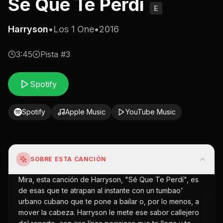
Se Que Te Perdi
E
Harryson
•
Los 1 One
•
2016
3:45
Pista #
3
Spotify
Spotify
Apple Music
YouTube Music
SOBRE ESTA CANCIÓN
Mira, esta canción de Harryson, "Sé Que Te Perdí", es
de esas que te atrapan al instante con un tumbao'
urbano cubano que te pone a bailar o, por lo menos, a
mover la cabeza. Harryson le mete ese sabor callejero