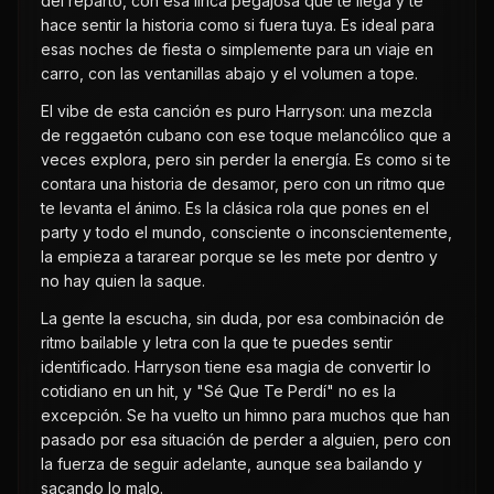
del reparto, con esa lírica pegajosa que te llega y te
hace sentir la historia como si fuera tuya. Es ideal para
esas noches de fiesta o simplemente para un viaje en
carro, con las ventanillas abajo y el volumen a tope.
El vibe de esta canción es puro Harryson: una mezcla
de reggaetón cubano con ese toque melancólico que a
veces explora, pero sin perder la energía. Es como si te
contara una historia de desamor, pero con un ritmo que
te levanta el ánimo. Es la clásica rola que pones en el
party y todo el mundo, consciente o inconscientemente,
la empieza a tararear porque se les mete por dentro y
no hay quien la saque.
La gente la escucha, sin duda, por esa combinación de
ritmo bailable y letra con la que te puedes sentir
identificado. Harryson tiene esa magia de convertir lo
cotidiano en un hit, y "Sé Que Te Perdí" no es la
excepción. Se ha vuelto un himno para muchos que han
pasado por esa situación de perder a alguien, pero con
la fuerza de seguir adelante, aunque sea bailando y
sacando lo malo.