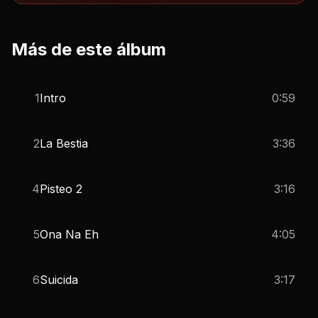
Más de este álbum
1
Intro
0:59
2
La Bestia
3:36
4
Pisteo 2
3:16
5
Ona Na Eh
4:05
6
Suicida
3:17