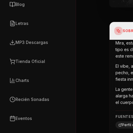
Blog
Letras
SOBR
MP3 Descargas
Mira, es
tipo es 
este remi
Tienda Oficial
El vibe,
pecho, e
fiesta i
Charts
La gente 
alarga h
Recién Sonadas
el cuerp
FUENTE
Eventos
Perfi