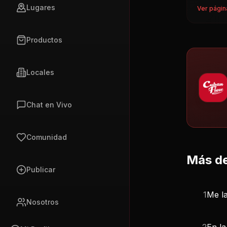
Lugares
Ver págin
Productos
Locales
Chat en Vivo
Comunidad
Más de
Publicar
1
Me l
Nosotros
2
En la