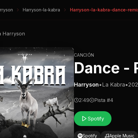
rryson
Harryson-la-kabra
Harryson-la-kabra-dance-remi
a
Harryson
CANCIÓN
Dance - 
Harryson
•
La Kabra
•
20
2:49
Pista #
4
Spotify
Spotify
Apple Music