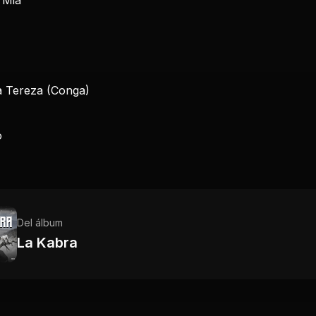
a Tereza (Conga)
o
Del álbum
La Kabra