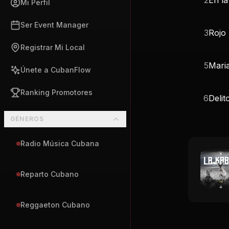
Mi Perfil
Ser Event Manager
3
Rojo
Registrar Mi Local
5
Mari
Únete a CubanFlow
Ranking Promotores
6
Delit
GÉNEROS
Radio Música Cubana
Reparto Cubano
Reggaeton Cubano