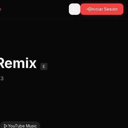
x
Iniciar Sesión
Remix
E
23
YouTube Music