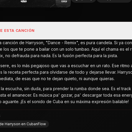
E ESTA CANCIÓN
ta canción de Harryson, "Dance - Remix", es pura candela. Si ya co
de los que te pone a bailar con un solo tumbao. Aquí el chama es el
x, no defrauda para nada. Es la fusión perfecta para la pista.
 asere, es lo más pegajoso que vas a escuchar en un rato. Ese ritmo
s la receta perfecta para olvidarse de todo y dejarse llevar. Harry
nmediata, de esas que no te dejan quieto, ni aunque quieras.
la escucha, sin duda, para prender la rumba donde sea. Es el track i
asta el amanecer. Es música pa' gozar, pa' descargar toda esa ener
o aguante. ¡Es el sonido de Cuba en su máxima expresión bailable!
S
l de Harryson en CubanFlow