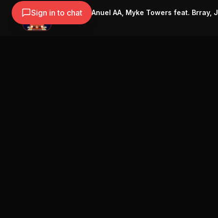
Sign in to chat
Nio Garcia, Anuel AA, Myke Towers feat. Brray, 
Nio Garcia
Navegación
Blog
Street Segment
Podcast
Eventos
Publicar