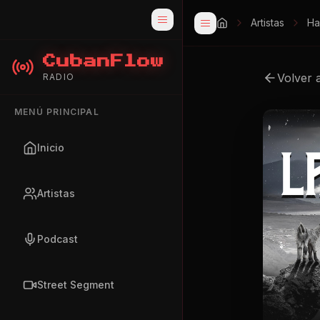
Artistas
Ha
CubanFlow
Volver 
RADIO
MENÚ PRINCIPAL
Inicio
Artistas
Podcast
Street Segment