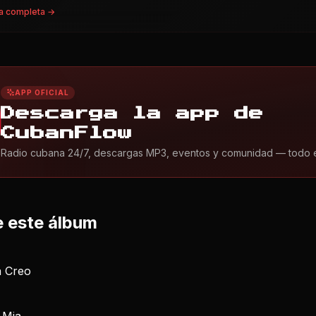
a completa →
APP OFICIAL
Descarga la app de
CubanFlow
Radio cubana 24/7, descargas MP3, eventos y comunidad — todo en 
 este álbum
a Creo
 Mia