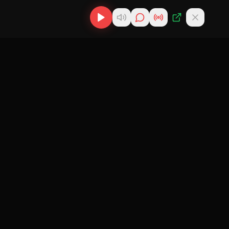
os
Descargas
Contacto
MP3
scargas
info@cubanflow.com
Descargar MP3
de
Miami, FL
Cubano
nes
Descargar
ir
Reparto
 Cubana
Cubano
Política de
gar
Reparto Más
Privacidad