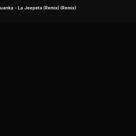
Juanka - La Jeepeta (Remix) (Remix)
Explora
Géneros
Recurs
Musicales
Lugares
MP3 De
Radio Música
Productos
Letras 
Cubana
Cancio
Locales
Reparto
Distribu
Artistas
Cubano
Música
¿Qué es el
Descar
Reparto