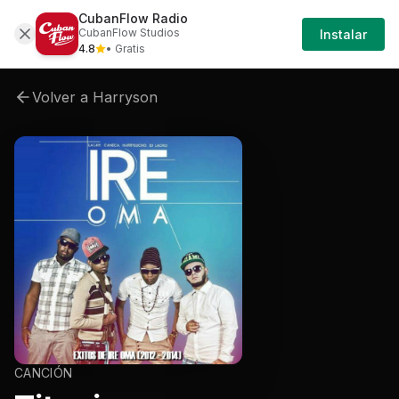
CubanFlow Radio
Artistas
Harryson
Harryson-ire-oma
Harr
CubanFlow Studios
Instalar
4.8
• Gratis
Volver a
Harryson
CANCIÓN