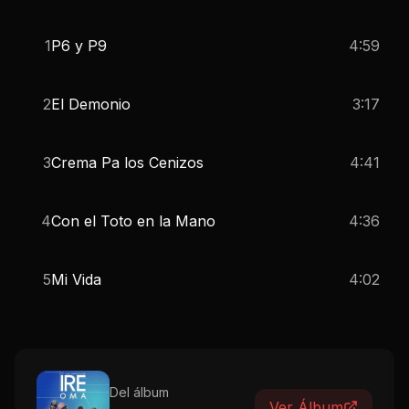
1
P6 y P9
4:59
2
El Demonio
3:17
3
Crema Pa los Cenizos
4:41
4
Con el Toto en la Mano
4:36
5
Mi Vida
4:02
Del álbum
Ver Álbum