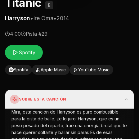
Titanic
E
Harryson
•
Ire Oma
•
2014
4:00
Pista #
29
Spotify
Spotify
Apple Music
YouTube Music
SOBRE ESTA CANCIÓN
Mira, esta canción de Harryson es puro combustible
para la pista de baile, ¡te lo juro! Harryson, que es un
peso pesado del reparto, trae una energía brutal que te
hace querer soltarte y bailar sin parar. Es de esas