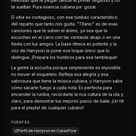
melodías que te pegan desde el primer segundo y no
te sueltan. Pura esencia cubana pa' gozar.
El vibe es contagioso, con ese tumbao característico
del reparto que tanto nos gusta. "Titanic" es de esas
canciones que te suben el ánimo, ya sea que la
escuches en el carro con las ventanas abajo o en una
fiesta con tus amigos. La base rítmica es potente y la
voz de Harryson le pone ese toque único que lo
distingue. ¡Prepara los hombros para ese tembleque!
La gente la escucha porque simplemente es imposible
no mover el esqueleto. Refleja esa alegría y esa
sabrosura que tiene la música cubana, y Harryson sabe
cómo sacarle fuego a cada nota. Es perfecta para
encender la rumba, recordarte la rica cultura de la isla y,
claro, para demostrar tus mejores pasos de baile. ¡Un hit
para el playlist de cualquier cubano!
FUENTES
Perfil de Harryson en CubanFlow