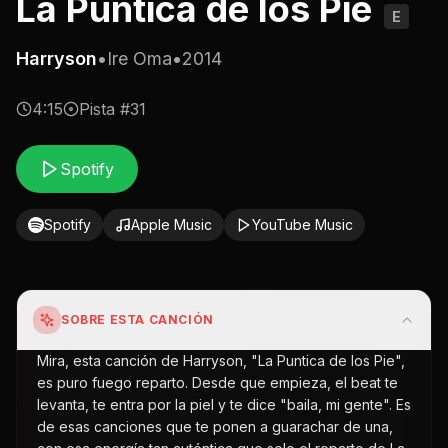
La Puntica de los Pie
E
Harryson
•
Ire Oma
•
2014
4:15
Pista #
31
Spotify
Spotify
Apple Music
YouTube Music
SOBRE ESTA CANCIÓN
Mira, esta canción de Harryson, "La Puntica de los Pie",
es puro fuego reparto. Desde que empieza, el beat te
levanta, te entra por la piel y te dice "baila, mi gente". Es
de esas canciones que te ponen a guarachar de una,