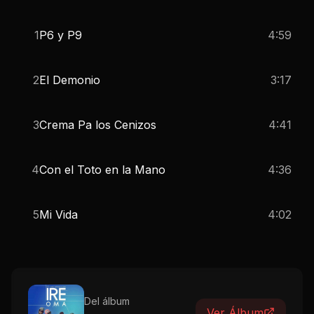
1
P6 y P9
4:59
2
El Demonio
3:17
3
Crema Pa los Cenizos
4:41
4
Con el Toto en la Mano
4:36
5
Mi Vida
4:02
Del álbum
Ver Álbum