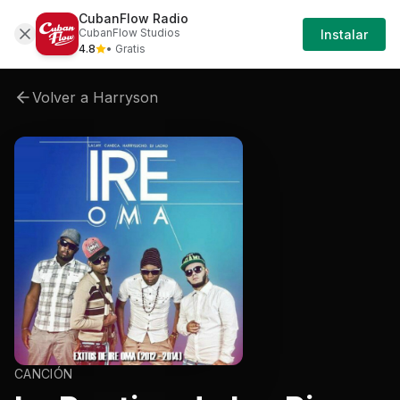
CubanFlow Radio
Artistas
Harryson
Harryson-ire-oma
Harr
CubanFlow Studios
Instalar
4.8
• Gratis
Volver a
Harryson
CANCIÓN