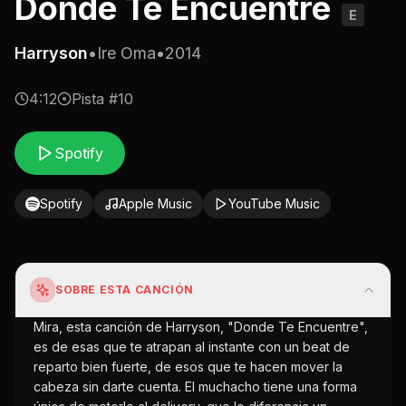
Donde Te Encuentre
E
Harryson
•
Ire Oma
•
2014
4:12
Pista #
10
Spotify
Spotify
Apple Music
YouTube Music
SOBRE ESTA CANCIÓN
Mira, esta canción de Harryson, "Donde Te Encuentre",
es de esas que te atrapan al instante con un beat de
reparto bien fuerte, de esos que te hacen mover la
cabeza sin darte cuenta. El muchacho tiene una forma