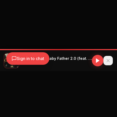
Sign in to chat
YOVNGCHIMI - Baby Father 2.0 (feat. Myke Towers, Arcángel, Ñengo Flow and Yeruza)
YOVNGCHIMI
Navegación