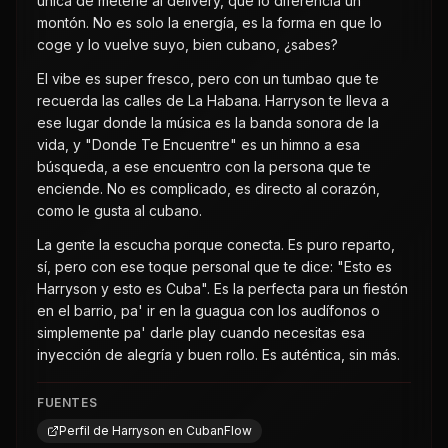
única de meterle al delivery, que lo diferencia un
montón. No es solo la energía, es la forma en que lo
coge y lo vuelve suyo, bien cubano, ¿sabes?
El vibe es super fresco, pero con un tumbao que te
recuerda las calles de La Habana. Harryson te lleva a
ese lugar donde la música es la banda sonora de la
vida, y "Donde Te Encuentre" es un himno a esa
búsqueda, a ese encuentro con la persona que te
enciende. No es complicado, es directo al corazón,
como le gusta al cubano.
La gente la escucha porque conecta. Es puro reparto,
sí, pero con ese toque personal que te dice: "Esto es
Harryson y esto es Cuba". Es la perfecta para un fiestón
en el barrio, pa' ir en la guagua con los audífonos o
simplemente pa' darle play cuando necesitas esa
inyección de alegría y buen rollo. Es auténtica, sin más.
FUENTES
Perfil de Harryson en CubanFlow