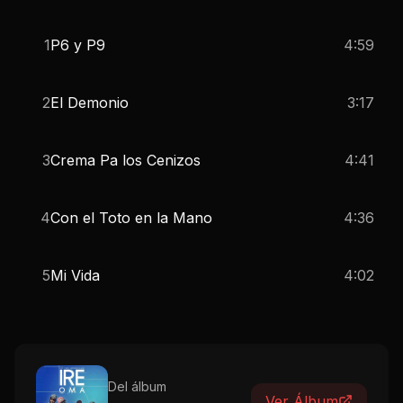
1
P6 y P9
4:59
2
El Demonio
3:17
3
Crema Pa los Cenizos
4:41
4
Con el Toto en la Mano
4:36
5
Mi Vida
4:02
Del álbum
Ver Álbum