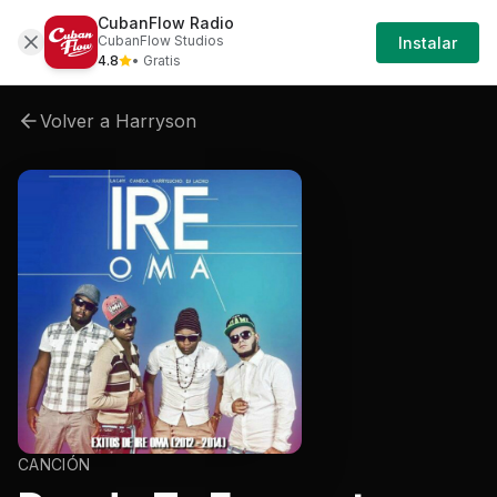
CubanFlow Radio
Artistas
Harryson
Harryson-ire-oma
Harr
CubanFlow Studios
Instalar
4.8
• Gratis
Volver a
Harryson
CANCIÓN