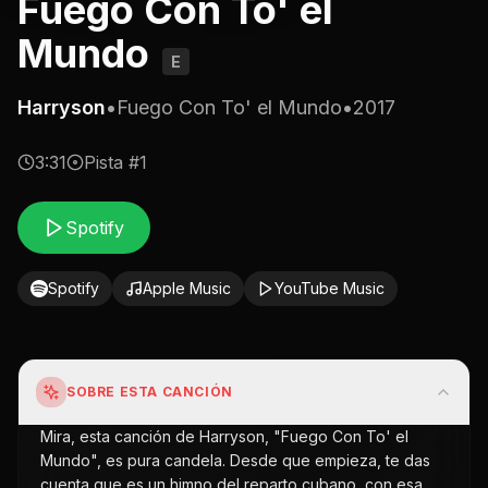
Fuego Con To' el
Mundo
E
Harryson
•
Fuego Con To' el Mundo
•
2017
3:31
Pista #
1
Spotify
Spotify
Apple Music
YouTube Music
SOBRE ESTA CANCIÓN
Mira, esta canción de Harryson, "Fuego Con To' el
Mundo", es pura candela. Desde que empieza, te das
cuenta que es un himno del reparto cubano, con esa