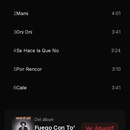
2
Mami
4:01
3
Oni Oni
3:41
4
Se Hace la Que No
3:24
5
Por Rencor
3:10
6
Caile
3:41
Del álbum
Fuego Con To'
Ver Álbum