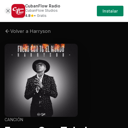
CubanFlow Radio
Artistas
Harryson
Harryson-fuego-con-to-el
CubanFlow Studios
Instalar
4.8
• Gratis
Volver a
Harryson
CANCIÓN