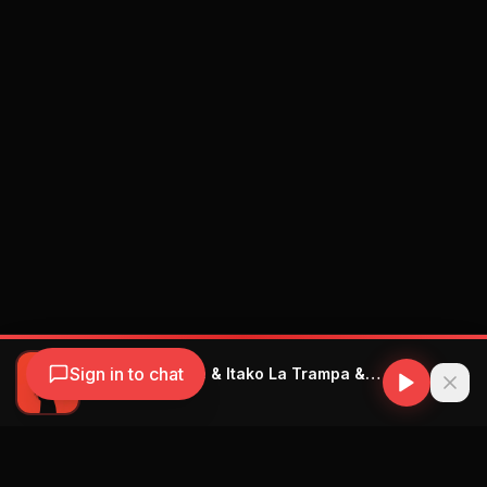
Sign in to chat
Mulatiko Mulañe & Itako La Trampa & Morffa La Promo - Mi Futura
Mulatiko Mulañe