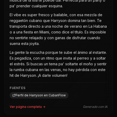
música de la isla te puede dar. Perfecta para un party o
pa' prender cualquier esquina.
El vibe es super fresco y bailable, con esa mezcla de
reggaetón cubano que Harryson domina tan bien. Te
transporta directo a una noche de verano en La Habana
o a una fiesta en Miami, como dice el título. Es imposible
no sentirte relajado y con ganas de disfrutar cuando
suena esta joyita.
La gente la escucha porque te sube el ánimo al instante.
Es pegadiza, con un ritmo que invita al perreo y a soltar
el estrés. Si buscas un tema pa' soltarte el moño y sentir
la rumba cubana en las venas, no hay pérdida con este
hit de Harryson. ¡A darle volumen!
FUENTES
Perfil de Harryson en CubanFlow
Ver página completa →
Generado con IA