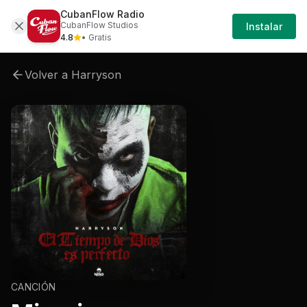
CubanFlow Radio
Artistas
Harryson
Harryson-el-tiempo-de-dio
CubanFlow Studios
Instalar
4.8
• Gratis
Volver a
Harryson
CANCIÓN