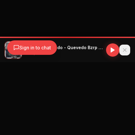
Sign in to chat
Bizarap ft Quevedo - Quevedo Bzrp Music Sessions Vol. 52
Bizarrap
Navegación
Blog
Street Segment