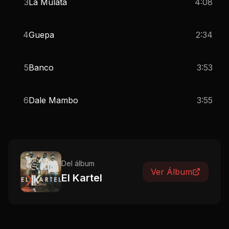
3
La Mulata
4:08
4
Guepa
2:34
5
Banco
3:53
6
Dale Mambo
3:55
Del álbum
Ver Álbum
El Kartel