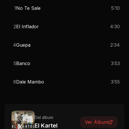
1
No Te Sale
5:10
2
El Inflador
4:30
4
Guepa
2:34
5
Banco
3:53
6
Dale Mambo
3:55
Del álbum
Ver Álbum
El Kartel