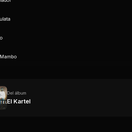
ulata
o
 Mambo
Del álbum
El Kartel