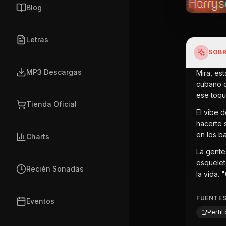
Blog
Letras
SOBR
MP3 Descargas
Mira, es
cubano q
ese toqu
Tienda Oficial
El vibe 
hacerte 
en los b
Charts
La gente
esquelet
Recién Sonadas
la vida.
FUENTE
Eventos
Perfi