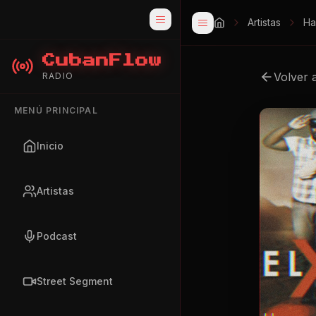
Artistas
Ha
CubanFlow
Volver 
RADIO
MENÚ PRINCIPAL
Inicio
Artistas
Podcast
Street Segment