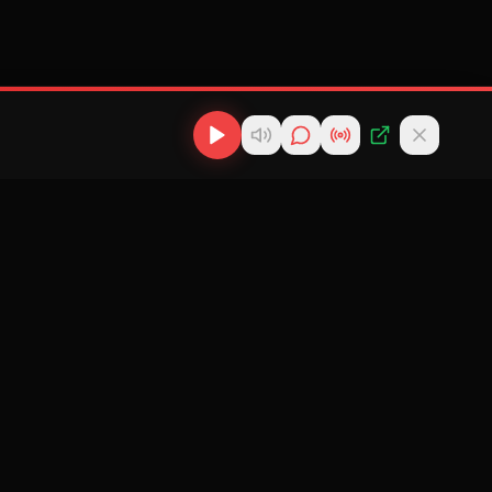
os
Descargas
Contacto
MP3
scargas
info@cubanflow.com
Descargar MP3
de
Miami, FL
Cubano
nes
Descargar