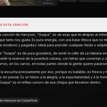
E ESTA CANCIÓN
ta canción de Harryson, "Guepa", es de esas que te atrapan al insta
ue tanto nos gusta. Es pura energía, con una base rítmica que no te
e moderno y pegadizo. Ideal para prender cualquier fiesta o simplem
de "Guepa" es de pura gozadera, de sentir la calle de La Habana en
sentir la esencia de la juventud cubana, con letras que conectan y u
arrios, en los carros, en todas partes donde la gente quiere pasárse
 la escucha precisamente por eso, porque es bailable, es fresca y
o sin pensar. Es un himno a la alegría, a la espontaneidad y a la f
 "Guepa" es el reflejo sonoro de esa chispa que llevamos dentro.
S
l de Harryson en CubanFlow