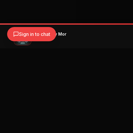
Sign in to chat
Ozuna - Hey Mor
Ozuna
Navegación
Blog
Street Segment
Podcast