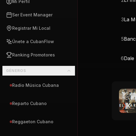
Mi Perfil
Ser Event Manager
3
La M
Registrar Mi Local
5
Banc
Únete a CubanFlow
Ranking Promotores
6
Dale
GÉNEROS
Radio Música Cubana
Reparto Cubano
Reggaeton Cubano