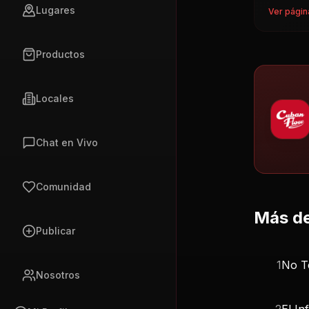
Lugares
Ver págin
Productos
Locales
Chat en Vivo
Comunidad
Más de
Publicar
1
No T
Nosotros
2
El In