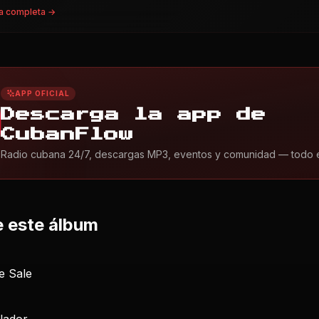
a completa →
APP OFICIAL
Descarga la app de
CubanFlow
Radio cubana 24/7, descargas MP3, eventos y comunidad — todo en 
 este álbum
e Sale
flador