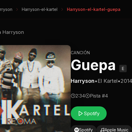
rryson
Harryson-el-kartel
Harryson-el-kartel-guepa
a
Harryson
CANCIÓN
Guepa
E
Harryson
•
El Kartel
•
201
2:34
Pista #
4
Spotify
Spotify
Apple Music