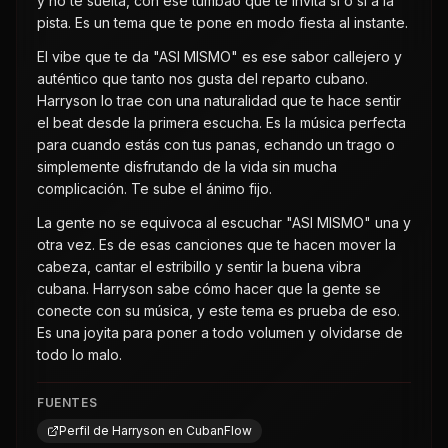
y no te suelta, con ese tumbao que te invita sí o sí a la
pista. Es un tema que te pone en modo fiesta al instante.
El vibe que te da "ASI MISMO" es ese sabor callejero y
auténtico que tanto nos gusta del reparto cubano.
Harryson lo trae con una naturalidad que te hace sentir
el beat desde la primera escucha. Es la música perfecta
para cuando estás con tus panas, echando un trago o
simplemente disfrutando de la vida sin mucha
complicación. Te sube el ánimo fijo.
La gente no se equivoca al escuchar "ASI MISMO" una y
otra vez. Es de esas canciones que te hacen mover la
cabeza, cantar el estribillo y sentir la buena vibra
cubana. Harryson sabe cómo hacer que la gente se
conecte con su música, y este tema es prueba de eso.
Es una joyita para poner a todo volumen y olvidarse de
todo lo malo.
FUENTES
Perfil de Harryson en CubanFlow