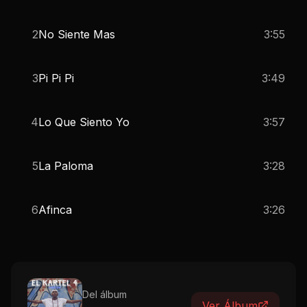
2
No Siente Mas
3:55
3
Pi Pi Pi
3:49
4
Lo Que Siento Yo
3:57
5
La Paloma
3:28
6
Afinca
3:26
Del álbum
Ver Álbum