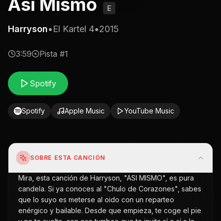
Asi Mismo
E
Harryson
•
El Kartel 4
•
2015
3:59
Pista #
1
Spotify
Spotify
Apple Music
YouTube Music
SOBRE ESTA CANCIÓN
Mira, esta canción de Harryson, "ASI MISMO", es pura
candela. Si ya conoces al "Chulo de Corazones", sabes
que lo suyo es meterse al oido con un reparteo
enérgico y bailable. Desde que empieza, te coge el pie