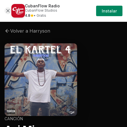
CubanFlow Radio
Artistas
Harryson
Harryson-el-kartel-4
H
CubanFlow Studios
Instalar
4.8
• Gratis
Volver a
Harryson
CANCIÓN