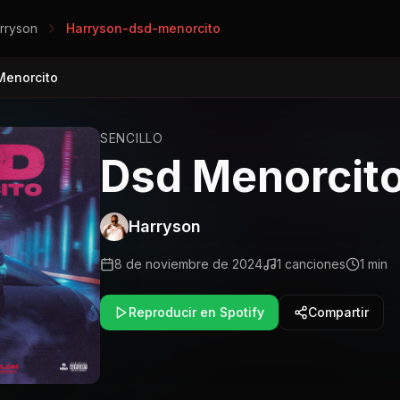
rryson
Harryson-dsd-menorcito
Menorcito
SENCILLO
Dsd Menorcit
Harryson
8 de noviembre de 2024
1
canciones
1 min
Reproducir en Spotify
Compartir