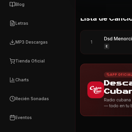
Blog
Lista de Canci
Letras
Dsd Menorci
MP3 Descargas
1
E
Tienda Oficial
APP OFICIA
Charts
Desc
Cuba
Recién Sonadas
Radio cubana 
— todo en tu bo
Eventos