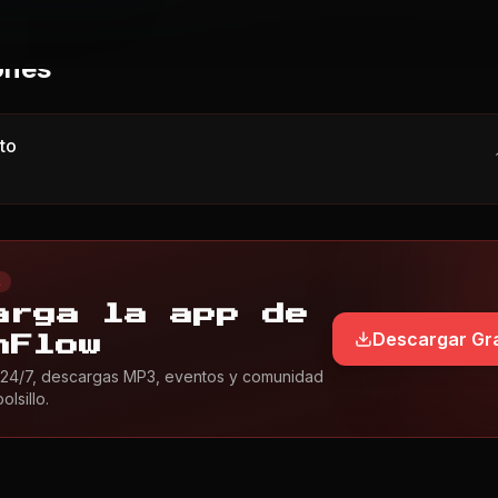
ones
to
L
arga la app de
Descargar Gra
nFlow
24/7, descargas MP3, eventos y comunidad
lsillo.