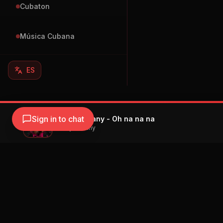
Cubaton
Música Cubana
ES
Sign in to chat
Yomil y El Dany - Oh na na na
Yomil y El Dany
Navegación