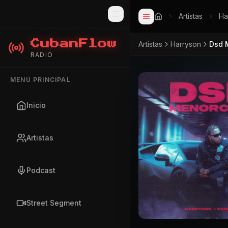
Artistas
Ha
CubanFlow
Artistas
Harryson
Dsd 
RADIO
MENÚ PRINCIPAL
Inicio
Artistas
Podcast
Street Segment