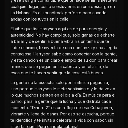
y ese swing inconfundible que te hace sentir la fiesta en
cualquier lugar, como si estuvieras en una descarga en
La Habana. Es el soundtrack perfecto para cuando
andas con los tuyos en la calle.
El vibe que tira Harryson aquí es de pura energía y
autenticidad. No hay complique, solo ganas de echarte
a bailar y de sentir la buena vibra. Es un tema que te
sube el ánimo, te inyecta de una confianza y una alegría
contagiosa. Harryson sabe cómo conectar con la gente,
y esta canción es un claro ejemplo de su don para crear
himnos que se pegan en la cabeza y en el alma, de
esos que te hacen sentir que la cosa está buena.
La gente no la escucha solo por la rítmica pegadiza,
sino porque Harryson le mete sentimiento y le da voz a
lo que muchos sienten en el día a día. Es música para el
barrio, para la gente que la lucha y que disfruta cada
momento. "Dinero 2" es un reflejo de esa Cuba joven,
vibrante y llena de ganas. Por eso se escucha, porque
te identifica y te invita a celebrar la vida con sabor, sin
importar qué. ¡Pura candela cubana!