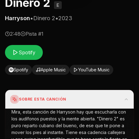
Dinero 2
E
Harryson
•
Dinero 2
•
2023
2:48
Pista #
1
Spotify
Spotify
Apple Music
YouTube Music
SOBRE ESTA CANCIÓN
Mira, esta canción de Harryson hay que escucharla con
los audífonos puestos y la mente abierta. "Dinero 2" es
puro reparto cubano del bueno, de ese que te pone a
mover los pies al instante. Tiene esa cadencia callejera