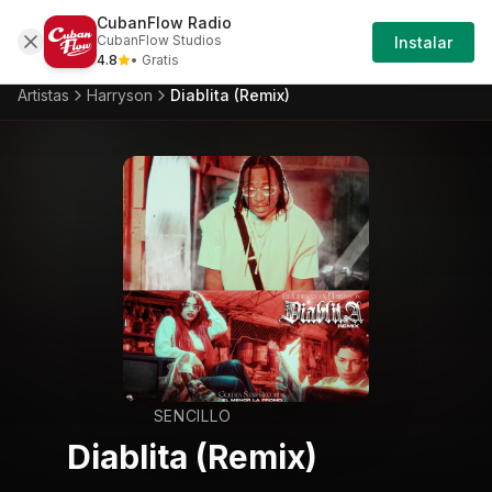
CubanFlow Radio
Iniciar
Artistas
Harryson
Harryson-diablita-remix
CubanFlow Studios
Instalar
Sesión
4.8
• Gratis
Artistas
Harryson
Diablita (Remix)
SENCILLO
Diablita (Remix)