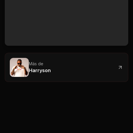
Más de
Harryson