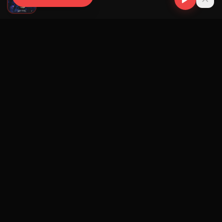
Dale Pututi
Navegación
Blog
Street Segment
Podcast
Eventos
Publicar
Ranking Promotores