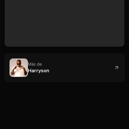
Más de
Harryson