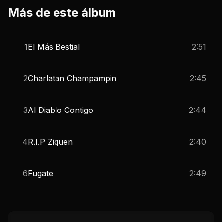
Más de este álbum
1
El Más Bestial
2:51
2
Charlatan Champampin
2:45
3
Al Diablo Contigo
2:44
4
R.I.P Ziquen
2:40
6
Fugate
2:49