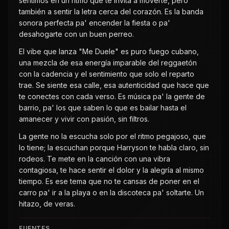
sentimos en un ritmo que te invita a moverte, pero
también a sentir la letra cerca del corazón. Es la banda
sonora perfecta pa' encender la fiesta o pa'
desahogarte con un buen perreo.
El vibe que lanza "Me Duele" es puro fuego cubano,
una mezcla de esa energía imparable del reggaetón
con la cadencia y el sentimiento que solo el reparto
trae. Se siente esa calle, esa autenticidad que hace que
te conectes con cada verso. Es música pa' la gente de
barrio, pa' los que saben lo que es bailar hasta el
amanecer y vivir con pasión, sin filtros.
La gente no la escucha solo por el ritmo pegajoso, que
lo tiene; la escuchan porque Harryson te habla claro, sin
rodeos. Te mete en la canción con una vibra
contagiosa, te hace sentir el dolor y la alegría al mismo
tiempo. Es ese tema que no te cansas de poner en el
carro pa' ir a la playa o en la discoteca pa' soltarte. Un
hitazo, de veras.
FUENTES