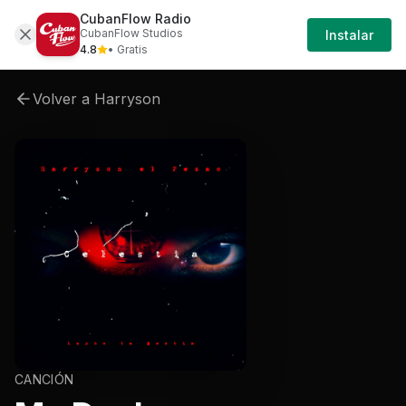
CubanFlow Radio
Artistas
Harryson
Harryson-celestia
Harr
CubanFlow Studios
Instalar
4.8
• Gratis
Volver a
Harryson
CANCIÓN