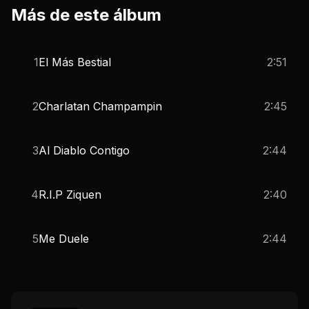
Más de este álbum
1
El Más Bestial
2:51
2
Charlatan Champampin
2:45
3
Al Diablo Contigo
2:44
4
R.I.P Ziquen
2:40
5
Me Duele
2:44