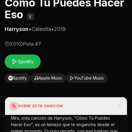
Como Tu Puedes Hacer
Eso
E
Harryson
•
Celestia
•
2019
3:01
Pista #
7
Spotify
Spotify
Apple Music
YouTube Music
SOBRE ESTA CANCIÓN
Mira, esta canción de Harryson, "Cómo Tú Puedes
Hacer Eso", es un temazo que te engancha desde el
primer momento. Es puro reparto, con ese tumbao que