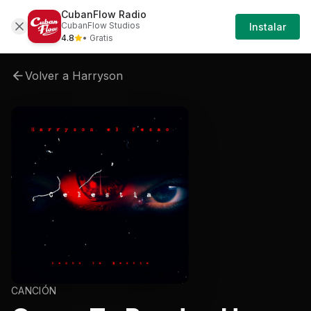
CubanFlow Radio
Artistas
Harryson
Harryson-celestia
Harr
CubanFlow Studios
Instalar
4.8
• Gratis
Volver a
Harryson
CANCIÓN