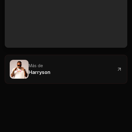
Más de
Harryson