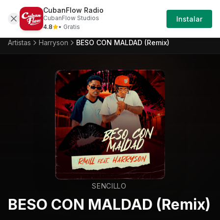
CubanFlow Radio
Iniciar
Artistas
Harryson
Harryson-beso-con-mald
CubanFlow Studios
Instalar
Sesión
4.8
• Gratis
Artistas
Harryson
BESO CON MALDAD (Remix)
SENCILLO
BESO CON MALDAD (Remix)