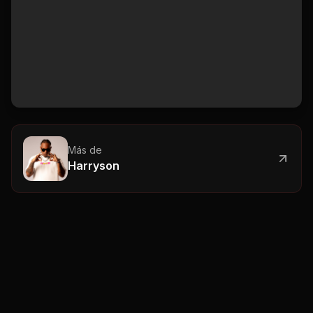
Más de
Harryson