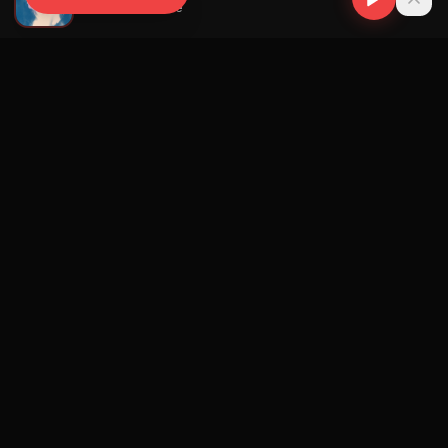
Chencho Corleone
Navegación
Blog
Street Segment
Podcast
Eventos
Publicar
Ranking Promotores