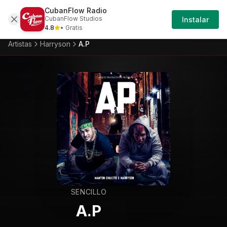
CubanFlow Radio
Iniciar
Artistas
Harryson
Harryson-a-p
CubanFlow Studios
Instalar
Sesión
4.8
• Gratis
Artistas
Harryson
A.P
SENCILLO
A.P