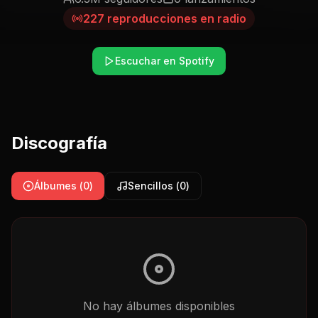
227
reproducciones en radio
Escuchar en Spotify
Discografía
Álbumes (
0
)
Sencillos (
0
)
No hay
álbumes
disponibles