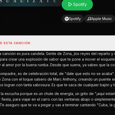
Spotify
Spotify
Apple Music
E ESTA CANCIÓN
ta canción es pura candela. Gente de Zona, ¡los reyes del reparto 
para crear una explosión de sabor que te pone a mover el esqueleto sí
 al amor por la buena rumba. Desde que suena, ya sabes que la cos
 compadre, es de celebración total, de "dale que esto no se acaba"
 Zona con el toque salsero de Marc Anthony, creando un puente ent
s logran con tanta sabrosura. Es que te saca de cualquier bajón y 
 la escucha porque es un chute de energía, un grito de "¡aquí esta
 fiesta, para viajar en el carro con las ventanas abajo o simplement
Te aseguro que te va a pegar y vas a terminar cantando "Cuba, la go