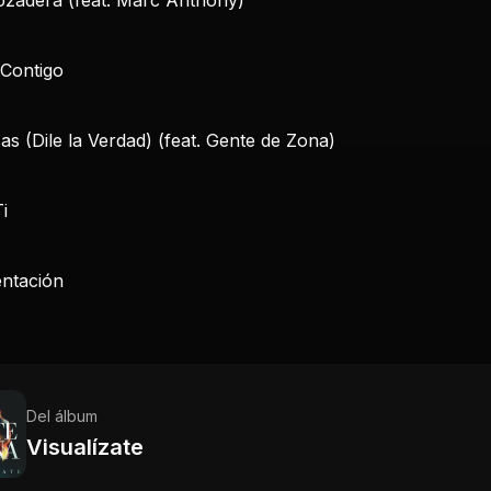
 Contigo
as (Dile la Verdad) (feat. Gente de Zona)
i
entación
Del álbum
Visualízate