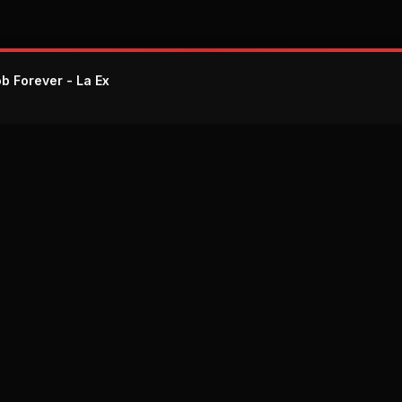
ob Forever - La Ex
Explora
Géneros
Recurs
Musicales
Lugares
MP3 De
Radio Música
Productos
Letras 
Cubana
Cancio
Locales
Reparto
Distribu
Artistas
Cubano