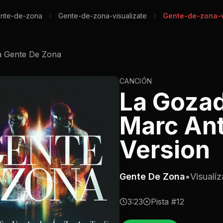
nte-de-zona
Gente-de-zona-visualizate
Gente-de-zona-v
a
Gente De Zona
CANCIÓN
La Gozad
Marc Ant
Version
Gente De Zona
•
Visualíz
3:23
Pista #
12