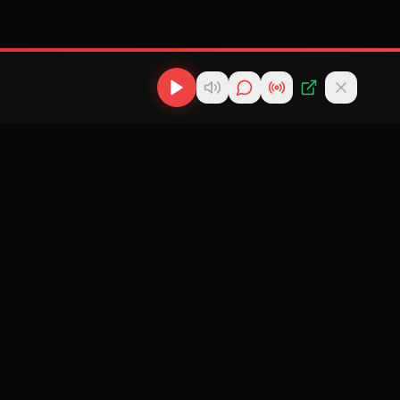
os
Descargas
Contacto
MP3
scargas
info@cubanflow.com
Descargar MP3
de
Miami, FL
Cubano
nes
Descargar
ir
Reparto