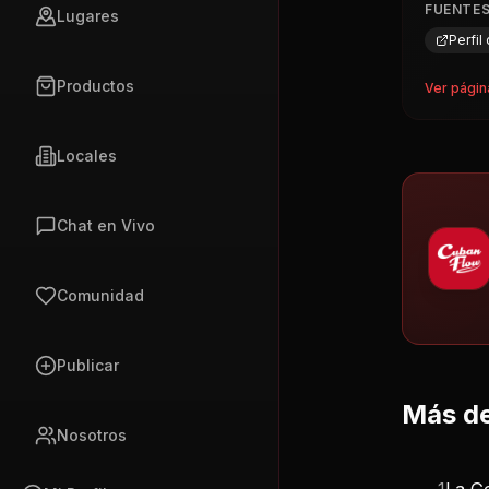
FUENTE
Lugares
Perfi
Productos
Ver págin
Locales
Chat en Vivo
Comunidad
Publicar
Más de
Nosotros
1
La G