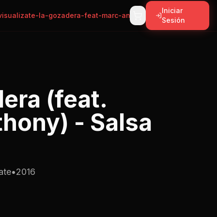
Iniciar
isualizate-la-gozadera-feat-marc-anthony-salsa-version
Sesión
era (feat.
hony) - Salsa
ate
•
2016