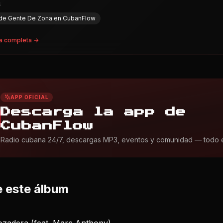
S
l de Gente De Zona en CubanFlow
a completa →
APP OFICIAL
Descarga la app de
CubanFlow
Radio cubana 24/7, descargas MP3, eventos y comunidad — todo en 
 este álbum
ozadera (feat. Marc Anthony)