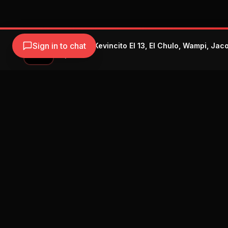
Sign in to chat
Dany Ome, Kevincito El 13, El Chulo, Wampi, Jac
Dany Ome
Navegación
Blog
Street Segment
Podcast
Eventos