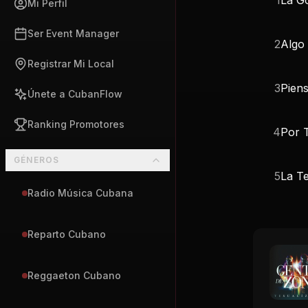
Mi Perfil
Ser Event Manager
2
Algo
Registrar Mi Local
3
Piens
Únete a CubanFlow
Ranking Promotores
4
Por T
GÉNEROS
5
La T
Radio Música Cubana
Reparto Cubano
Reggaeton Cubano