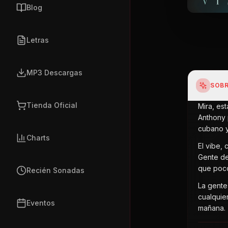
Blog
Letras
MP3 Descargas
SOBR
Tienda Oficial
Mira, es
Anthony 
cubano y
Charts
El vibe,
Gente de
que poco
Recién Sonadas
La gente
cualquier
Eventos
mañana. 