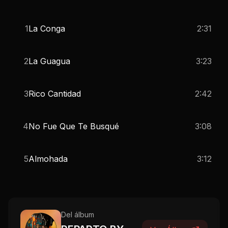
1
La Conga
2:31
2
La Guagua
3:23
3
Rico Cantidad
2:42
4
No Fue Que Te Busqué
3:08
5
Almohada
3:12
Del álbum