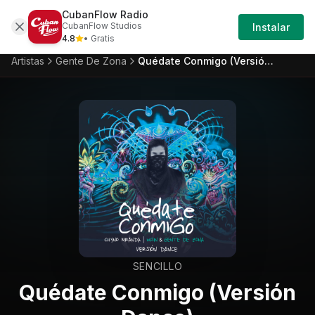
CubanFlow Radio
Iniciar
Artistas
Gente-de-zona
Gente-de-zona-qu
CubanFlow Studios
Instalar
Sesión
4.8
• Gratis
Artistas
Gente De Zona
Quédate Conmigo (Versión Dance)
SENCILLO
Quédate Conmigo (Versión