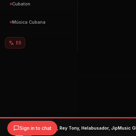
Cubaton
Música Cubana
ES
Sign in to chat
Ya Ice Dilan, Rey Tony, Helabusador, JipMusic G
HUGEL