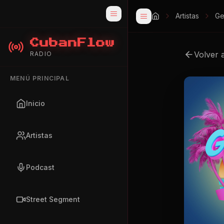
Artistas
Ge
CubanFlow
Volver 
RADIO
MENÚ PRINCIPAL
Inicio
Artistas
Podcast
Street Segment