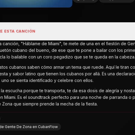
E ESTA CANCIÓN
ta canción, "Háblame de Miami", te mete de una en el fiestón de Ge
uetón cubano del bueno, de ese que te pone a bailar con los prim
la lo bailable con un coro pegadizo que se te queda en la cabeza
stos cubanos saben cómo armar un tema que ruede. Aquí le tiran co
fiesta y sabor latino que tienen los cubanos por allá. Es una declara
 uno se sienta identificado y celebre con ellos.
 la escucha porque te transporta, te da esa dosis de alegría y nost
en Miami. Es el soundtrack perfecto para una noche de parranda o p
 Zona que siempre prende la mecha de la fiesta.
S
l de Gente De Zona en CubanFlow