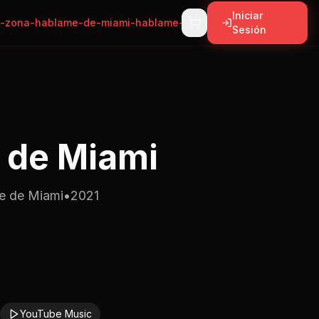
Iniciar
-zona-hablame-de-miami-hablame-de-miami
Sesión
 de Miami
e de Miami
•
2021
YouTube Music