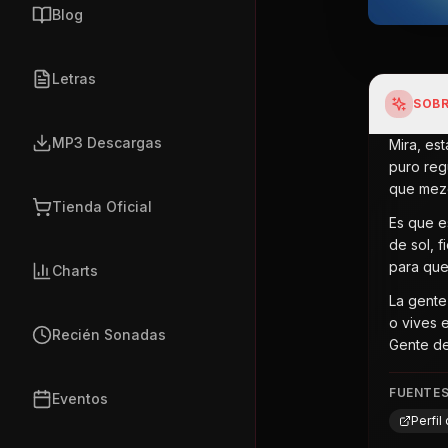
Blog
Letras
SOBR
MP3 Descargas
Mira, es
puro reg
que mezc
Tienda Oficial
Es que e
de sol, 
para que
Charts
La gente
o vives 
Recién Sonadas
Gente de
FUENTE
Eventos
Perfi