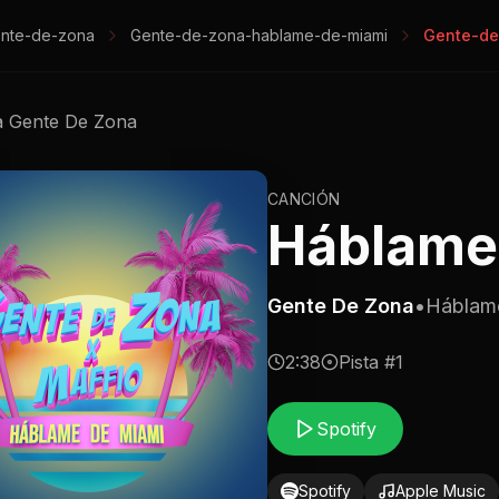
nte-de-zona
Gente-de-zona-hablame-de-miami
Gente-de
a
Gente De Zona
CANCIÓN
Háblame
Gente De Zona
•
Háblam
2:38
Pista #
1
Spotify
Spotify
Apple Music