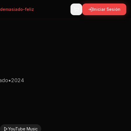
demasiado-feliz
Iniciar Sesión
ado
•
2024
YouTube Music