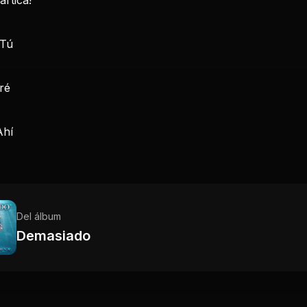
 Tú
ré
Ahí
Del álbum
Demasiado