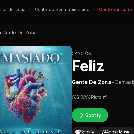
nte-de-zona
Gente-de-zona-demasiado
Gente-de-zona-
a
Gente De Zona
CANCIÓN
Feliz
Gente De Zona
•
Demasi
3:22
Pista #
1
Spotify
Spotify
Apple Music