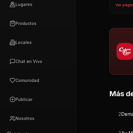
Lugares
Ver págin
Productos
Locales
Chat en Vivo
Comunidad
Más de
Publicar
2
Dema
Nosotros
3
Ay Ma