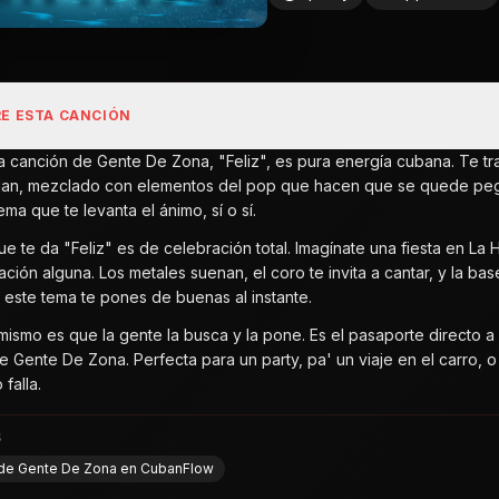
E ESTA CANCIÓN
ta canción de Gente De Zona, "Feliz", es pura energía cubana. Te tr
 dan, mezclado con elementos del pop que hacen que se quede pega
ema que te levanta el ánimo, sí o sí.
que te da "Feliz" es de celebración total. Imagínate una fiesta en La
ión alguna. Los metales suenan, el coro te invita a cantar, y la bas
n este tema te pones de buenas al instante.
ismo es que la gente la busca y la pone. Es el pasaporte directo a l
e Gente De Zona. Perfecta para un party, pa' un viaje en el carro, 
 falla.
S
l de Gente De Zona en CubanFlow