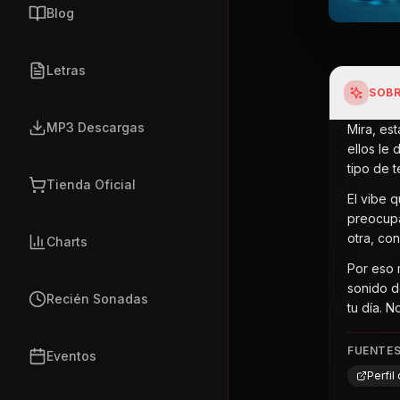
Blog
Letras
SOBR
MP3 Descargas
Mira, es
ellos le
tipo de t
Tienda Oficial
El vibe 
preocupac
otra, co
Charts
Por eso m
sonido d
Recién Sonadas
tu día. No
FUENTE
Eventos
Perfi