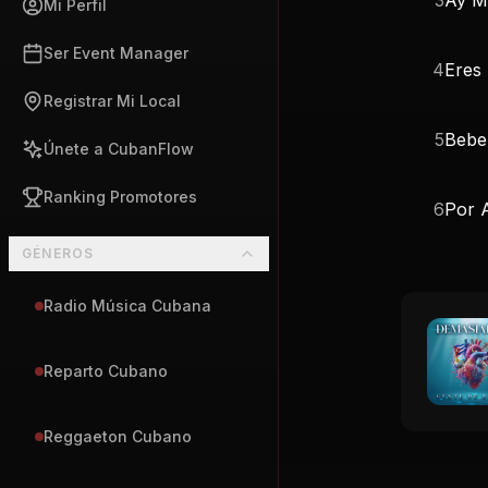
Mi Perfil
Ser Event Manager
4
Eres
Registrar Mi Local
5
Bebe
Únete a CubanFlow
Ranking Promotores
6
Por 
GÉNEROS
Radio Música Cubana
Reparto Cubano
Reggaeton Cubano