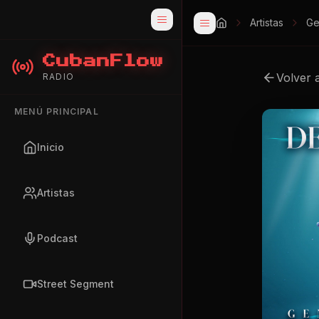
Artistas
Ge
CubanFlow
Volver 
RADIO
MENÚ PRINCIPAL
Inicio
Artistas
Podcast
Street Segment