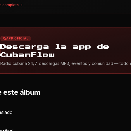
a completa →
APP OFICIAL
Descarga la app de
CubanFlow
Radio cubana 24/7, descargas MP3, eventos y comunidad — todo en 
 este álbum
siado
rtica!