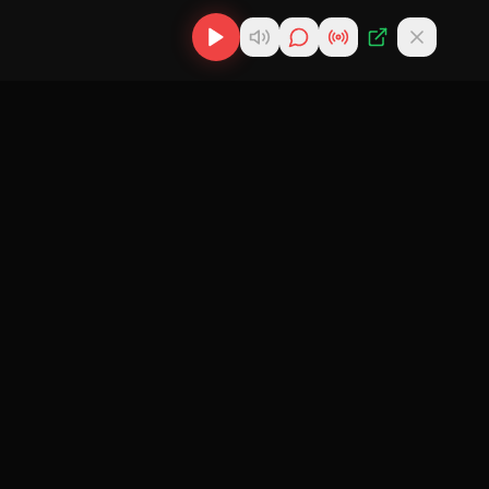
os
Descargas
Contacto
MP3
scargas
info@cubanflow.com
Descargar MP3
de
Miami, FL
Cubano
nes
Descargar
ir
Reparto
 Cubana
Cubano
Política de
gar
Reparto Más
Privacidad