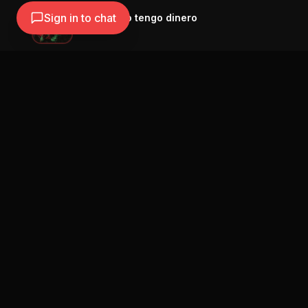
Sign in to chat
Juanes - No tengo dinero
Juanes
Navegación
Blog
Street Segment
Podcast
Eventos
Publicar