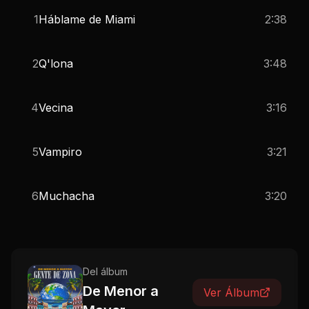
1
Háblame de Miami
2:38
2
Q'lona
3:48
4
Vecina
3:16
5
Vampiro
3:21
6
Muchacha
3:20
Del álbum
De Menor a
Ver Álbum