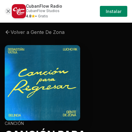
CubanFlow Radio
Artistas
Gente-de-zona
Gente-de-zona-canc
CubanFlow Studios
Instalar
4.8
• Gratis
Volver a
Gente De Zona
CANCIÓN