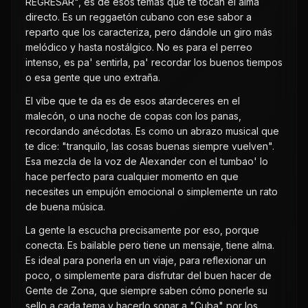
REGRESAR", es de esos temas que te tocan el alma
directo. Es un reggaetón cubano con ese sabor a
reparto que los caracteriza, pero dándole un giro más
melódico y hasta nostálgico. No es para el perreo
intenso, es pa' sentirla, pa' recordar los buenos tiempos
o esa gente que uno extraña.
El vibe que te da es de esos atardeceres en el
malecón, o una noche de copas con los panas,
recordando anécdotas. Es como un abrazo musical que
te dice: "tranquilo, las cosas buenas siempre vuelven".
Esa mezcla de la voz de Alexander con el tumbao' lo
hace perfecto para cualquier momento en que
necesites un empujón emocional o simplemente un rato
de buena música.
La gente la escucha precisamente por eso, porque
conecta. Es bailable pero tiene un mensaje, tiene alma.
Es ideal para ponerla en un viaje, para reflexionar un
poco, o simplemente para disfrutar del buen hacer de
Gente de Zona, que siempre saben cómo ponerle su
sello a cada tema y hacerlo sonar a "Cuba" por los