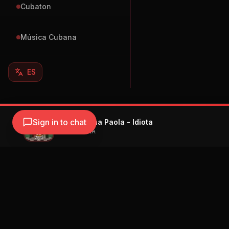
Cubaton
Música Cubana
ES
Sign in to chat
Morat, Danna Paola - Idiota
Morat, DANNA
Navegación