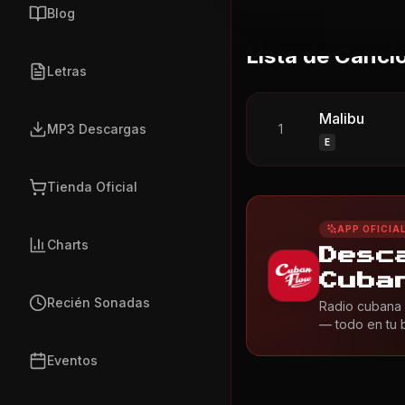
Blog
Lista de Canci
Letras
Malibu
MP3 Descargas
1
E
Tienda Oficial
APP OFICIA
Charts
Desc
Cuba
Recién Sonadas
Radio cubana 
— todo en tu bo
Eventos