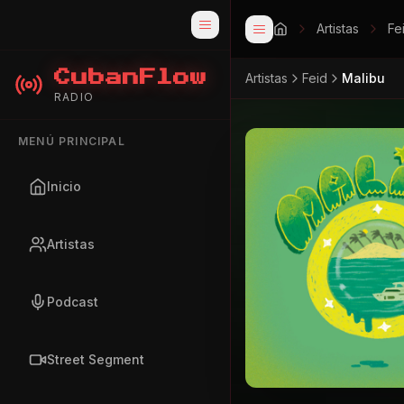
Artistas
Fe
CubanFlow
Artistas
Feid
Malibu
RADIO
MENÚ PRINCIPAL
Inicio
Artistas
Podcast
Street Segment