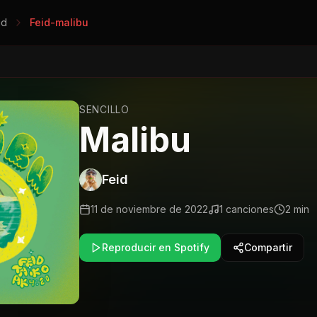
id
Feid-malibu
SENCILLO
Malibu
Feid
11 de noviembre de 2022
1
canciones
2 min
Reproducir en Spotify
Compartir