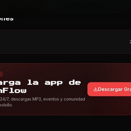
ones
L
arga la app de
Descargar Gra
nFlow
24/7, descargas MP3, eventos y comunidad
lsillo.