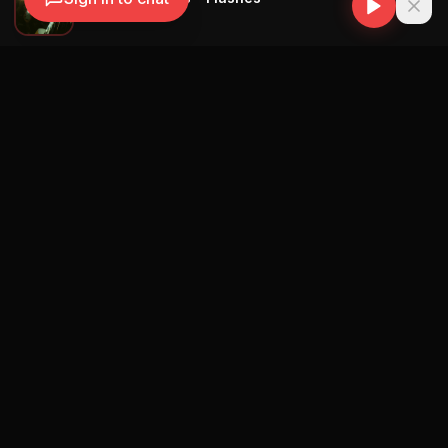
RØZ
Navegación
Blog
Street Segment
Podcast
Eventos
Publicar
Ranking Promotores