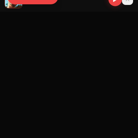
J Balvin
Navegación
Blog
Street Segment
Podcast
Eventos
Publicar
Ranking Promotores