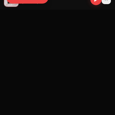
Payaso x Ley
Navegación
Blog
Street Segment
Podcast
Eventos
Publicar
Ranking Promotores