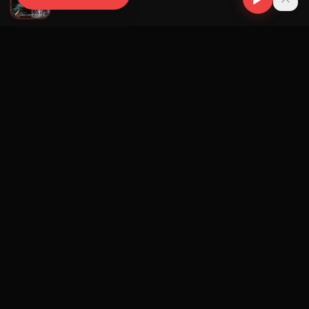
Michel Boutic
Navegación
Blog
Street Segment
Podcast
Eventos
Publicar
Ranking Promotores