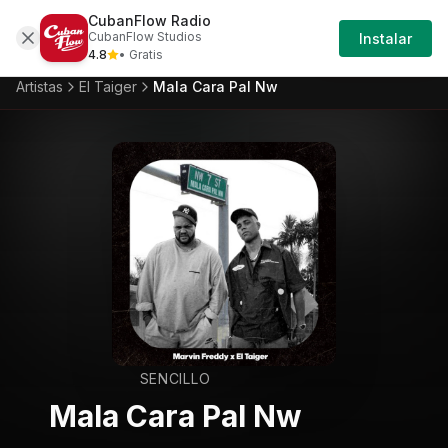
CubanFlow Radio
Iniciar
Artistas
El-taiger
El-taiger-mala-cara-pal-
CubanFlow Studios
Instalar
Sesión
4.8
• Gratis
Artistas
El Taiger
Mala Cara Pal Nw
SENCILLO
Mala Cara Pal Nw