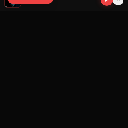
The Weeknd
Navegación
Blog
Street Segment
Podcast
Eventos
Publicar
Ranking Promotores