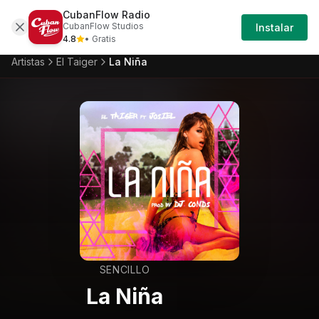
CubanFlow Radio
Iniciar
Artistas
El-taiger
El-taiger-la-nina
CubanFlow Studios
Instalar
Sesión
4.8
• Gratis
Artistas
El Taiger
La Niña
SENCILLO
La Niña