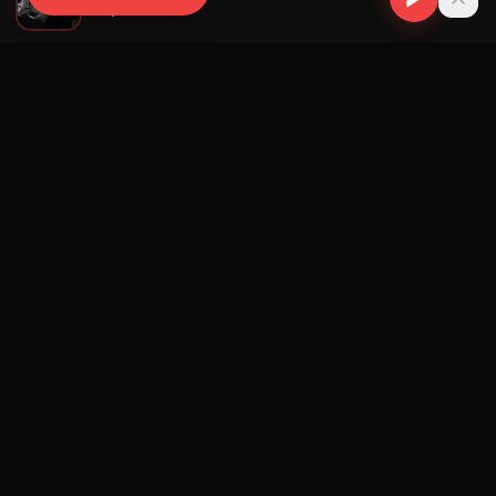
Alizzy
Navegación
Blog
Street Segment
Podcast
Eventos
Publicar
Ranking Promotores