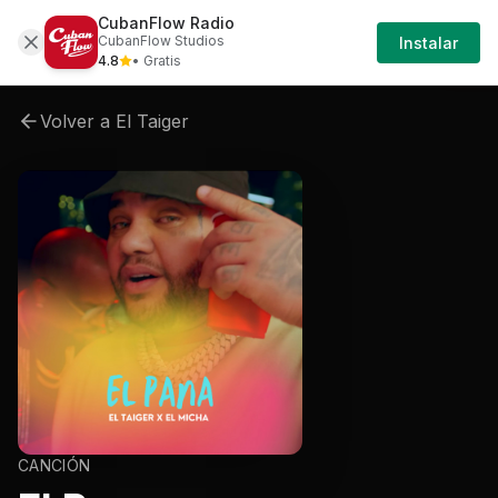
CubanFlow Radio
Ini
Artistas
El-taiger
El-taiger-el-pana
El-ta
CubanFlow Studios
Instalar
Se
4.8
• Gratis
Volver a
El Taiger
CANCIÓN