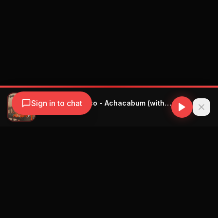
Sign in to chat
Gatillo & Un Titico - Achacabum (with Un Titico)
Gatillo
Navegación