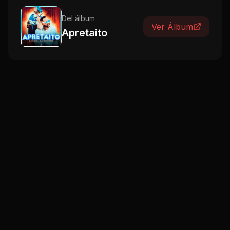
Del álbum
Ver Álbum
Apretaito