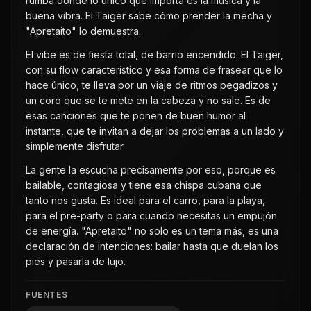
rumba donde lo único que importa es la música y la
buena vibra. El Taiger sabe cómo prender la mecha y
"Apretaito" lo demuestra.
El vibe es de fiesta total, de barrio encendido. El Taiger,
con su flow característico y esa forma de frasear que lo
hace único, te lleva por un viaje de ritmos pegadizos y
un coro que se te mete en la cabeza y no sale. Es de
esas canciones que te ponen de buen humor al
instante, que te invitan a dejar los problemas a un lado y
simplemente disfrutar.
La gente la escucha precisamente por eso, porque es
bailable, contagiosa y tiene esa chispa cubana que
tanto nos gusta. Es ideal para el carro, para la playa,
para el pre-party o para cuando necesitas un empujón
de energía. "Apretaito" no solo es un tema más, es una
declaración de intenciones: bailar hasta que duelan los
pies y pasarla de lujo.
FUENTES