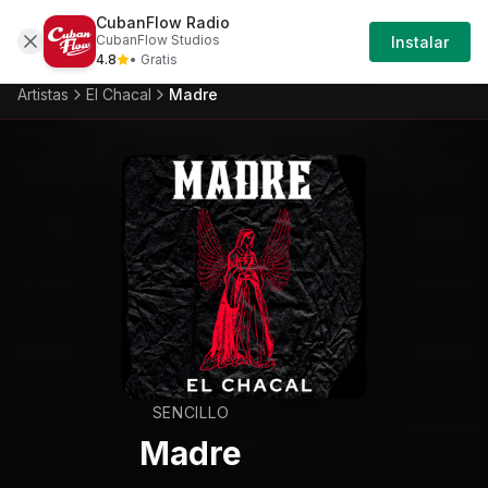
CubanFlow Radio
Iniciar
Artistas
El-chacal
El-chacal-madre
CubanFlow Studios
Instalar
Sesión
4.8
• Gratis
Artistas
El Chacal
Madre
SENCILLO
Madre