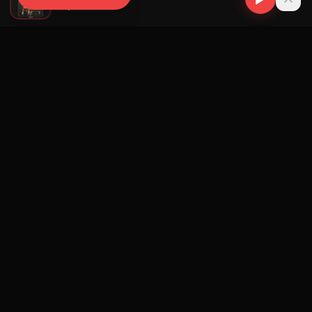
Tainy
Navegación
Blog
Street Segment
Podcast
Eventos
Publicar
Ranking Promotores