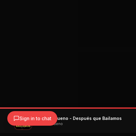
Sign in to chat
Descemer Bueno - Después que Bailamos
Descemer Bueno