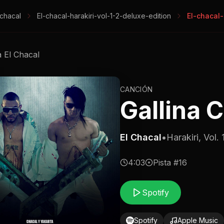
-chacal
El-chacal-harakiri-vol-1-2-deluxe-edition
El-chacal-
a
El Chacal
CANCIÓN
Gallina 
El Chacal
•
Harakiri, Vol.
4:03
Pista #
16
Spotify
Spotify
Apple Music