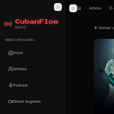
Artistas
El
CubanFlow
Volver 
RADIO
MENÚ PRINCIPAL
Inicio
Artistas
Podcast
Street Segment