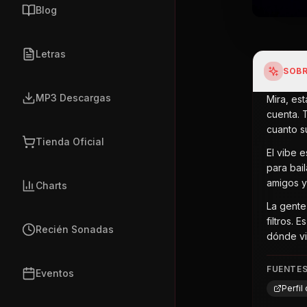
Blog
Letras
SOBR
MP3 Descargas
Mira, es
cuenta. 
cuanto s
Tienda Oficial
El vibe 
para bail
amigos y
Charts
La gente
filtros.
Recién Sonadas
dónde vi
FUENTE
Eventos
Perfil