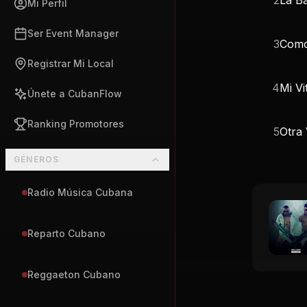
Mi Perfil
Ser Event Manager
3
Como
Registrar Mi Local
4
Mi Vi
Únete a CubanFlow
Ranking Promotores
5
Otra
GÉNEROS
Radio Música Cubana
Reparto Cubano
Reggaeton Cubano