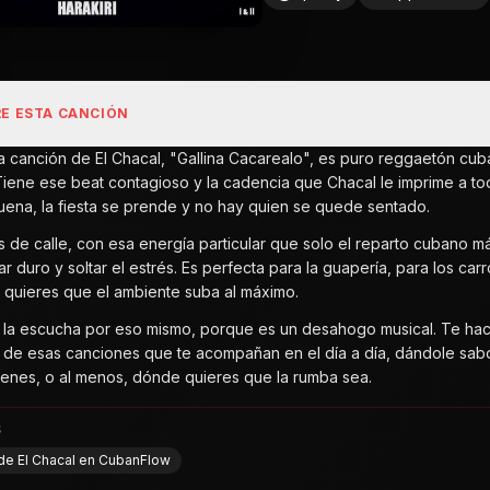
E ESTA CANCIÓN
ta canción de El Chacal, "Gallina Cacarealo", es puro reggaetón cub
Tiene ese beat contagioso y la cadencia que Chacal le imprime a t
uena, la fiesta se prende y no hay quien se quede sentado.
es de calle, con esa energía particular que solo el reparto cubano m
ar duro y soltar el estrés. Es perfecta para la guapería, para los c
 quieres que el ambiente suba al máximo.
 la escucha por eso mismo, porque es un desahogo musical. Te hace s
 Es de esas canciones que te acompañan en el día a día, dándole s
enes, o al menos, dónde quieres que la rumba sea.
S
 de El Chacal en CubanFlow