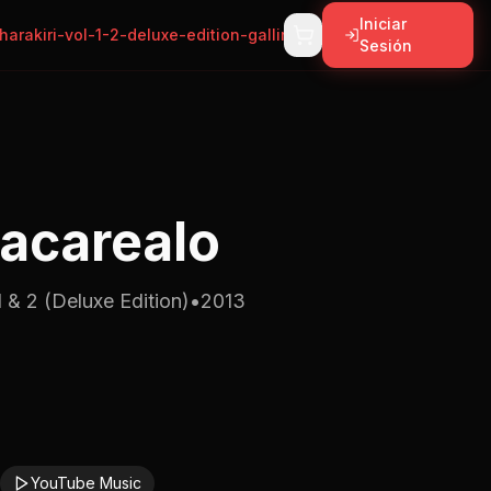
Iniciar
harakiri-vol-1-2-deluxe-edition-gallina-cacarealo
Sesión
Cacarealo
 1 & 2 (Deluxe Edition)
•
2013
YouTube Music