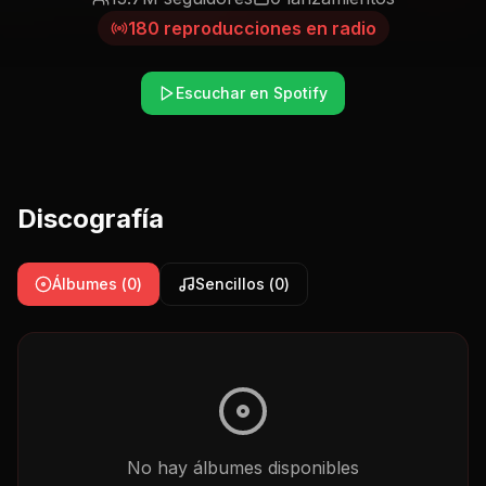
180
reproducciones en radio
Escuchar en Spotify
Discografía
Álbumes (
0
)
Sencillos (
0
)
No hay
álbumes
disponibles