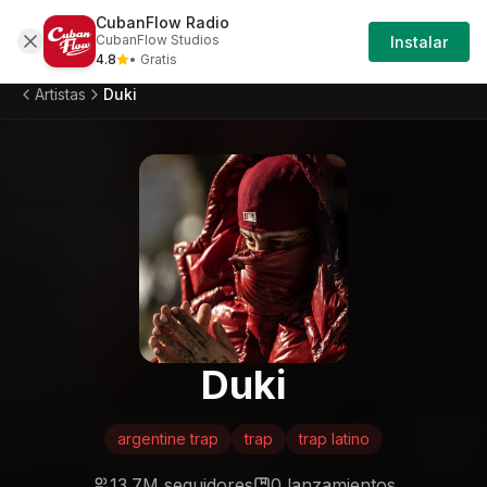
CubanFlow Radio
Artistas
Duki
Iniciar Sesión
CubanFlow Studios
Instalar
4.8
• Gratis
Artistas
Duki
Duki
argentine trap
trap
trap latino
13.7M
seguidores
0
lanzamientos