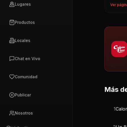
Lugares
Ver págin
Productos
Locales
Chat en Vivo
Comunidad
Más de
Publicar
1
Calor
Nosotros
2
Un B