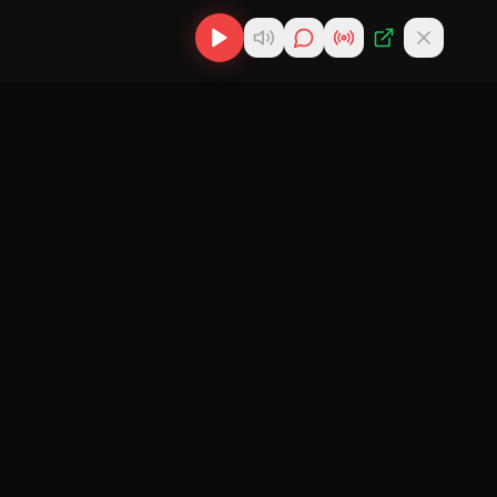
scargas
Descargar MP3
de
Cubano
nes
Descargar
ir
Reparto
 Cubana
Cubano
gar