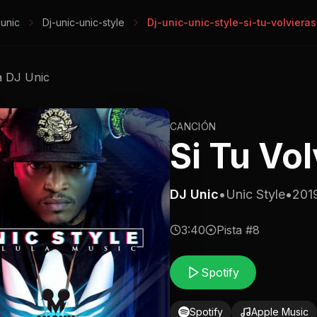
-unic
Dj-unic-unic-style
Dj-unic-unic-style-si-tu-volvieras
a
DJ Unic
CANCIÓN
Si Tu Vol
DJ Unic
•
Unic Style
•
201
3:40
Pista #
8
Spotify
Spotify
Apple Music