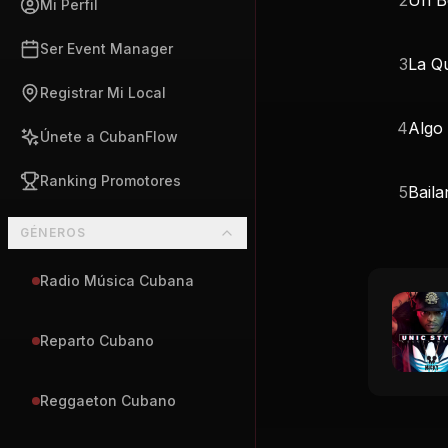
Mi Perfil
Ser Event Manager
3
La Q
Registrar Mi Local
4
Algo 
Únete a CubanFlow
Ranking Promotores
5
Baila
GÉNEROS
Radio Música Cubana
Reparto Cubano
Reggaeton Cubano