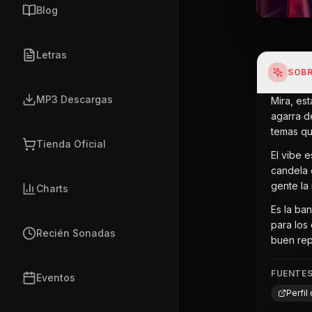
Blog
Letras
SOBR
MP3 Descargas
Mira, es
agarra d
temas qu
Tienda Oficial
El vibe 
candela 
gente la
Charts
Es la ban
para los
Recién Sonadas
buen rep
FUENTE
Eventos
Perfil