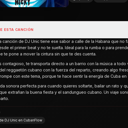
E ESTA CANCIÓN
ta canción de DJ Unic tiene ese sabor a calle de la Habana que no f
esde el primer beat y no te suelta. Ideal para la rumba o para prend
e te pone a mover la cintura sin que te des cuenta.
es contagioso, te transporta directo a un barrio con la música a to
del reggaetón cubano con la fuerza del reparto, creando algo fresc
 rompe con este tema, porque te hace sentir la energía de Cuba en 
da sonora perfecta para cuando quieres soltarte, bailar un rato y qui
 que extrañan la buena fiesta y el sandungueo cubano. Un viaje son
arto.
S
 de DJ Unic en CubanFlow