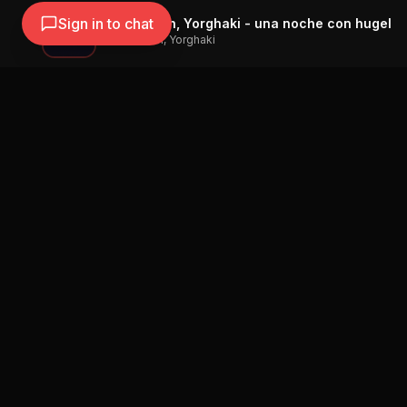
Sign in to chat
HUGEL, Alleh, Yorghaki - una noche con hugel
HUGEL, Alleh, Yorghaki
Blog
Street Segment
Podcast
Eventos
Publicar