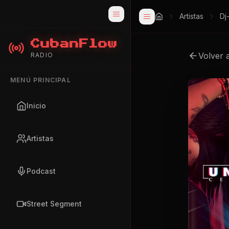
Artistas
Dj
CubanFlow
Volver 
RADIO
MENÚ PRINCIPAL
Inicio
Artistas
Podcast
Street Segment