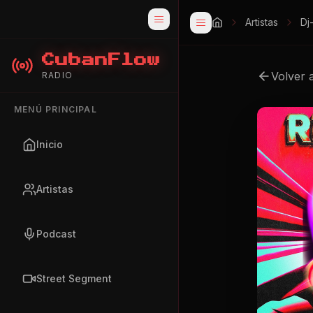
Artistas
Dj
CubanFlow
Volver 
RADIO
MENÚ PRINCIPAL
Inicio
Artistas
Podcast
Street Segment