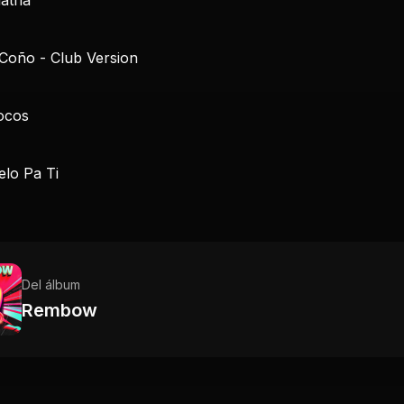
 Coño - Club Version
ocos
elo Pa Ti
Del álbum
Rembow