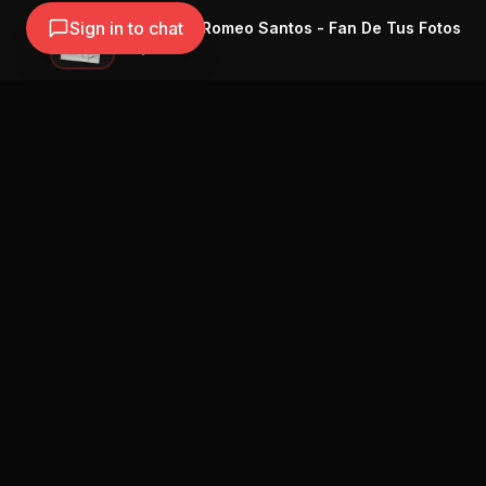
Sign in to chat
Nicky Jam, Romeo Santos - Fan De Tus Fotos
Nicky Jam
Blog
Street Segment
Podcast
Eventos
Publicar