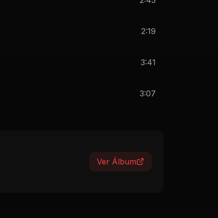
2:19
3:41
3:07
Ver Álbum