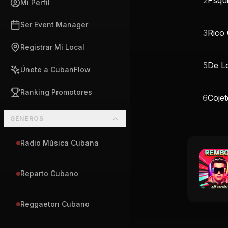
Mi Perfil
Ser Event Manager
3
Rico
Registrar Mi Local
5
De L
Únete a CubanFlow
Ranking Promotores
6
Cojet
GÉNEROS
Radio Música Cubana
Reparto Cubano
Reggaeton Cubano