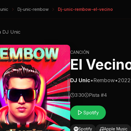
-unic
Dj-unic-rembow
Dj-unic-rembow-el-vecino
a
DJ Unic
CANCIÓN
El Vecin
DJ Unic
•
Rembow
•
2022
3:30
Pista #
4
Spotify
Spotify
Apple Music