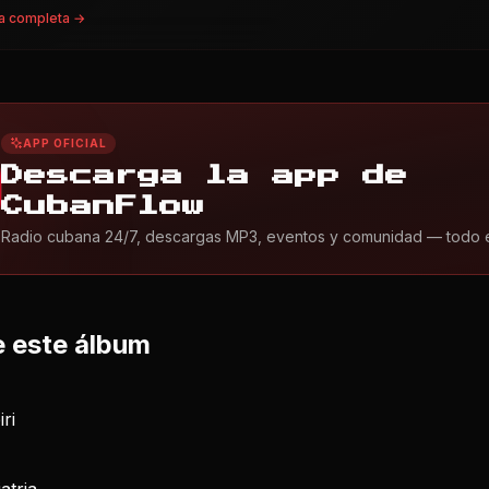
a completa →
APP OFICIAL
Descarga la app de
CubanFlow
Radio cubana 24/7, descargas MP3, eventos y comunidad — todo en 
 este álbum
iri
atria