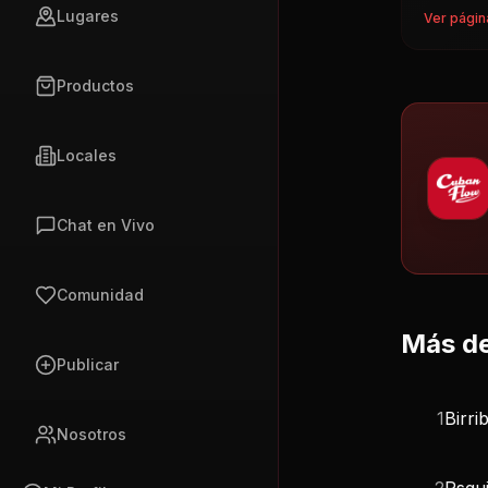
Lugares
Ver págin
Productos
Locales
Chat en Vivo
Comunidad
Más de
Publicar
1
Birrib
Nosotros
2
Psqui