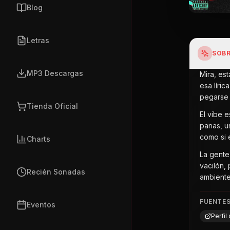
Blog
Letras
SOBR
MP3 Descargas
Mira, es
esa líri
pegarse 
Tienda Oficial
El vibe 
panas, u
como si e
Charts
La gente
vacilón,
Recién Sonadas
ambiente
FUENTE
Eventos
Perfil