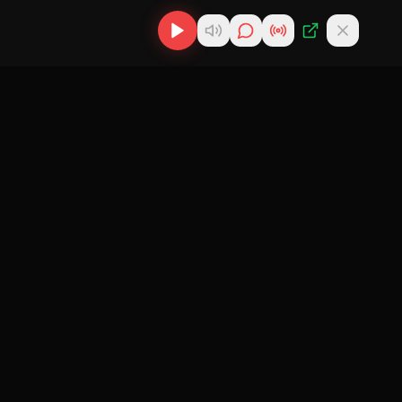
scargas
Descargar MP3
de
Cubano
nes
Descargar
ir
Reparto
 Cubana
Cubano
gar