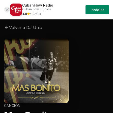
CubanFlow Radio
Inic
Artistas
Dj-unic
Dj-unic-mas-bonito
Dj-u
CubanFlow Studios
Instalar
Ses
4.8
• Gratis
Volver a
DJ Unic
CANCIÓN