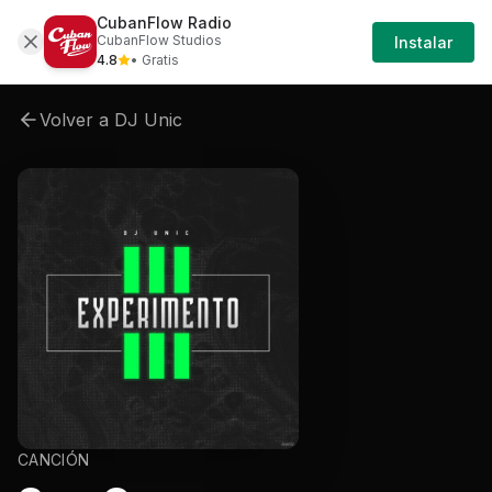
CubanFlow Radio
Artistas
Dj-unic
Dj-unic-experimento-iii
D
CubanFlow Studios
Instalar
4.8
• Gratis
Volver a
DJ Unic
CANCIÓN