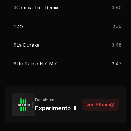
3
Cambia Tú - Remix
3:40
4
2%
3:30
5
La Duraka
3:48
6
Un Ratico Na' Ma'
2:47
Del álbum
Ver Álbum
Experimento III