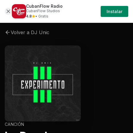
CubanFlow Radio
Artistas
Dj-unic
Dj-unic-experimento-iii
D
CubanFlow Studios
Instalar
4.8
• Gratis
Volver a
DJ Unic
CANCIÓN