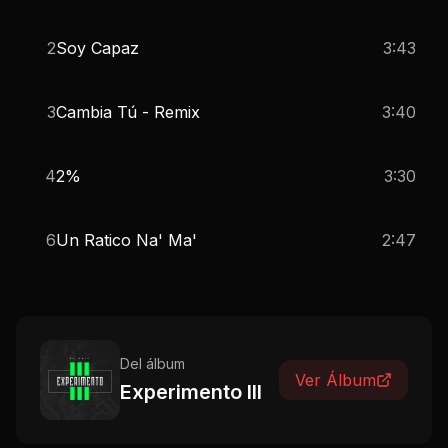
2
Soy Capaz
3:43
3
Cambia Tú - Remix
3:40
4
2%
3:30
6
Un Ratico Na' Ma'
2:47
Del álbum
Ver Álbum
Experimento III