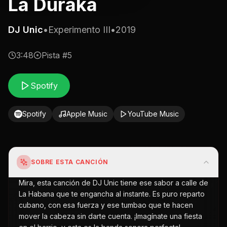
La Duraka
DJ Unic
•
Experimento III
•
2019
3:48
Pista #
5
Spotify
Spotify
Apple Music
YouTube Music
SOBRE ESTA CANCIÓN
Mira, esta canción de DJ Unic tiene ese sabor a calle de
La Habana que te engancha al instante. Es puro reparto
cubano, con esa fuerza y ese tumbao que te hacen
mover la cabeza sin darte cuenta. ¡Imagínate una fiesta